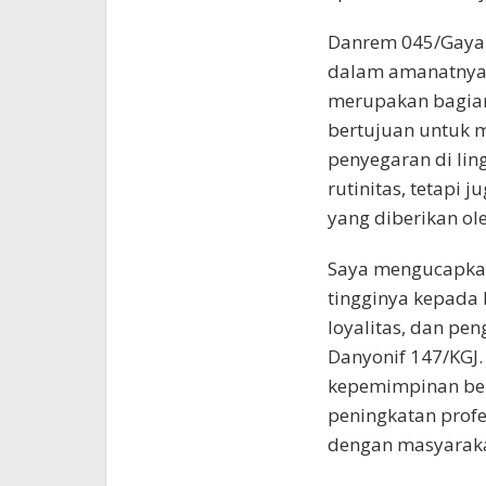
Danrem 045/Gaya Br
dalam amanatnya 
merupakan bagian 
bertujuan untuk
penyegaran di lin
rutinitas, tetapi
yang diberikan ol
Saya mengucapkan
tingginya kepada L
loyalitas, dan pe
Danyonif 147/KGJ. 
kepemimpinan bel
peningkatan profe
dengan masyaraka