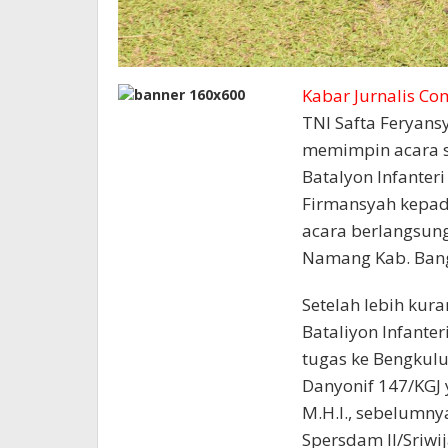
Kabar Jurnalis Co
TNI Safta Feryansya
memimpin acara s
Batalyon Infanteri
Firmansyah kepada 
acara berlangsung
Namang Kab. Bang
Setelah lebih ku
Bataliyon Infanter
tugas ke Bengkul
Danyonif 147/KGJ y
M.H.I., sebelumn
Spersdam ll/Sriwij