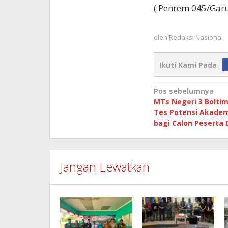
( Penrem 045/Garu
oleh
Redaksi Nasional
Ikuti Kami Pada
Navigasi
Pos sebelumnya
MTs Negeri 3 Bolti
pos
Tes Potensi Akade
bagi Calon Peserta 
Jangan Lewatkan