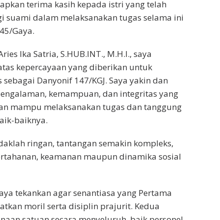
pkan terima kasih kepada istri yang telah
i suami dalam melaksanakan tugas selama ini
045/Gaya.
ries Ika Satria, S.HUB.INT., M.H.I., saya
tas kepercayaan yang diberikan untuk
sebagai Danyonif 147/KGJ. Saya yakin dan
pengalaman, kemampuan, dan integritas yang
akan mampu melaksanakan tugas dan tanggung
aik-baiknya.
daklah ringan, tantangan semakin kompleks,
pertahanan, keamanan maupun dinamika sosial
 saya tekankan agar senantiasa yang Pertama
atkan moril serta disiplin prajurit. Kedua
naan satuan secara menyeluruh, baik personel