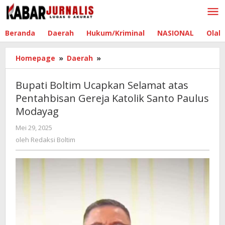
Lewati
ke
konten
Beranda
Daerah
Hukum/Kriminal
NASIONAL
Olah
Homepage
»
Daerah
»
Bupati
Boltim
Ucapkan
Bupati Boltim Ucapkan Selamat atas
Selamat
Pentahbisan Gereja Katolik Santo Paulus
atas
Modayag
Pentahbisan
Gereja
Mei 29, 2025
oleh
Katolik
Redaksi
oleh
Redaksi Boltim
Santo
Boltim
Paulus
Modayag