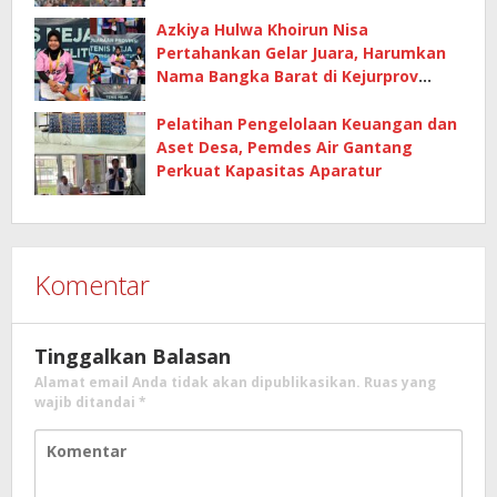
Azkiya Hulwa Khoirun Nisa
Pertahankan Gelar Juara, Harumkan
Nama Bangka Barat di Kejurprov
Tenis Meja 2026
Pelatihan Pengelolaan Keuangan dan
Aset Desa, Pemdes Air Gantang
Perkuat Kapasitas Aparatur
Komentar
Tinggalkan Balasan
Alamat email Anda tidak akan dipublikasikan.
Ruas yang
wajib ditandai
*