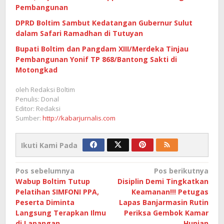
Pembangunan
DPRD Boltim Sambut Kedatangan Gubernur Sulut
dalam Safari Ramadhan di Tutuyan
Bupati Boltim dan Pangdam XIII/Merdeka Tinjau
Pembangunan Yonif TP 868/Bantong Sakti di
Motongkad
oleh
Redaksi Boltim
Penulis: Donal
Editor: Redaksi
Sumber:
http://kabarjurnalis.com
Ikuti Kami Pada
Navigasi
Pos sebelumnya
Pos berikutnya
Wabup Boltim Tutup
Disiplin Demi Tingkatkan
pos
Pelatihan SIMFONI PPA,
Keamanan!!! Petugas
Peserta Diminta
Lapas Banjarmasin Rutin
Langsung Terapkan Ilmu
Periksa Gembok Kamar
di Lapangan
Hunian