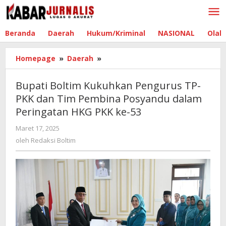
Lewati
ke
konten
Beranda
Daerah
Hukum/Kriminal
NASIONAL
Olah
Homepage
»
Daerah
»
Bupati
Boltim
Kukuhkan
Bupati Boltim Kukuhkan Pengurus TP-
Pengurus
PKK dan Tim Pembina Posyandu dalam
TP-
Peringatan HKG PKK ke-53
PKK
dan
Maret 17, 2025
oleh
Tim
Redaksi
oleh
Redaksi Boltim
Pembina
Boltim
Posyandu
dalam
Peringatan
HKG
PKK
ke-
53