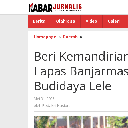
Lewati
ke
konten
Berita
Olahraga
Video
Galeri
Homepage
»
Daerah
»
Beri
Kemandirian
Untuk
Beri Kemandiria
Warga
Binaan,
Lapas Banjarma
Lapas
Banjarmasin
Kembangkan
Budidaya Lele
Budidaya
Lele
Mei 31, 2025
oleh
Redaksi
oleh
Redaksi Nasional
Nasional