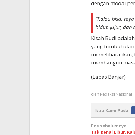
dengan modal peng
“Kalau bisa, saya
hidup jujur, dan 
Kisah Budi adala
yang tumbuh dari 
memelihara ikan,
membangun masa d
(Lapas Banjar)
oleh
Redaksi Nasional
Ikuti Kami Pada
Navigasi
Pos sebelumnya
Tak Kenal Libur, Ka