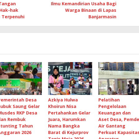
 Tangan
Ilmu Kemandirian Usaha Bagi
 Hak-hak
Warga Binaan di Lapas
 Terpenuhi
Banjarmasin
Pemerintah Desa
Azkiya Hulwa
Pelatihan
Lubuk Saung Gelar
Khoirun Nisa
Pengelolaan
Musdes RKP Desa
Pertahankan Gelar
Keuangan dan
dan Rembuk
Juara, Harumkan
Aset Desa, Pemd
Stunting Tahun
Nama Bangka
Air Gantang
Anggaran 2026
Barat di Kejurprov
Perkuat Kapasita
Tenis Meja 2026
Aparatur