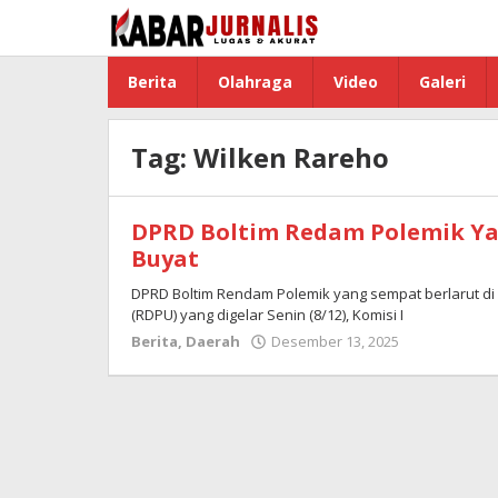
Lewati
ke
konten
Berita
Olahraga
Video
Galeri
Tag:
Wilken Rareho
DPRD Boltim Redam Polemik Ya
Buyat
DPRD Boltim Rendam Polemik yang sempat berlarut d
(RDPU) yang digelar Senin (8/12), Komisi I
Berita
,
Daerah
Desember 13, 2025
oleh
Admin
Boltim