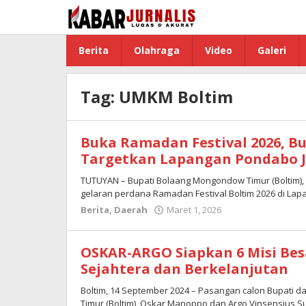
Lewati
ke
konten
Berita
Olahraga
Video
Galeri
Tag:
UMKM Boltim
Buka Ramadan Festival 2026, B
Targetkan Lapangan Pondabo 
TUTUYAN – Bupati Bolaang Mongondow Timur (Boltim)
gelaran perdana Ramadan Festival Boltim 2026 di La
Berita
,
Daerah
Maret 1, 2026
oleh
Admin
Boltim
OSKAR-ARGO Siapkan 6 Misi Bes
Sejahtera dan Berkelanjutan
Boltim, 14 September 2024 – Pasangan calon Bupati 
Timur (Boltim), Oskar Manoppo dan Argo Vinsensius 