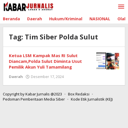
Lewati
ke
konten
Beranda
Daerah
Hukum/Kriminal
NASIONAL
Olah
Tag:
Tim Siber Polda Sulut
Ketua LSM Kampak Mas RI Sulut
Diancam,Polda Sulut Diminta Usut
Pemilik Akun Yuli Tamamilang
Daerah
Desember 17, 2024
oleh
Redaksi
Boltim
Copyright by Kabar Jurnalis @2023
Box Redaksi
Pedoman Pemberitaan Media Siber
Kode Etik Jurnalistik (KEJ)