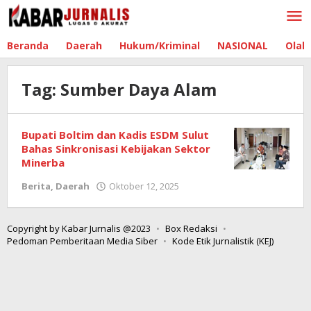
Lewati
ke
konten
Beranda
Daerah
Hukum/Kriminal
NASIONAL
Olah
Tag:
Sumber Daya Alam
Bupati Boltim dan Kadis ESDM Sulut
Bahas Sinkronisasi Kebijakan Sektor
Minerba
Berita
,
Daerah
Oktober 12, 2025
oleh
Admin
Boltim
Copyright by Kabar Jurnalis @2023
Box Redaksi
Pedoman Pemberitaan Media Siber
Kode Etik Jurnalistik (KEJ)