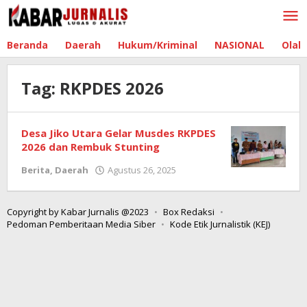
Lewati
ke
konten
Beranda
Daerah
Hukum/Kriminal
NASIONAL
Olah
Tag:
RKPDES 2026
Desa Jiko Utara Gelar Musdes RKPDES
2026 dan Rembuk Stunting
Berita
,
Daerah
Agustus 26, 2025
oleh
Admin
Boltim
Copyright by Kabar Jurnalis @2023
Box Redaksi
Pedoman Pemberitaan Media Siber
Kode Etik Jurnalistik (KEJ)