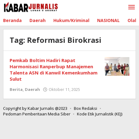
Lewati
ke
konten
Beranda
Daerah
Hukum/Kriminal
NASIONAL
Olah
Tag:
Reformasi Birokrasi
Pemkab Boltim Hadiri Rapat
Harmonisasi Ranperbup Manajemen
Talenta ASN di Kanwil Kemenkumham
Sulut
Berita
,
Daerah
Oktober 11, 2025
oleh
Admin
Boltim
Copyright by Kabar Jurnalis @2023
Box Redaksi
Pedoman Pemberitaan Media Siber
Kode Etik Jurnalistik (KEJ)