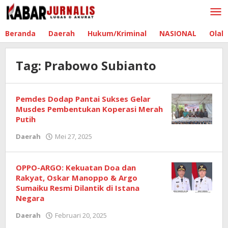
Lewati
ke
konten
Beranda
Daerah
Hukum/Kriminal
NASIONAL
Olah
Tag:
Prabowo Subianto
Pemdes Dodap Pantai Sukses Gelar
Musdes Pembentukan Koperasi Merah
Putih
Daerah
Mei 27, 2025
oleh
Redaksi
Boltim
OPPO-ARGO: Kekuatan Doa dan
Rakyat, Oskar Manoppo & Argo
Sumaiku Resmi Dilantik di Istana
Negara
Daerah
Februari 20, 2025
oleh
Redaksi