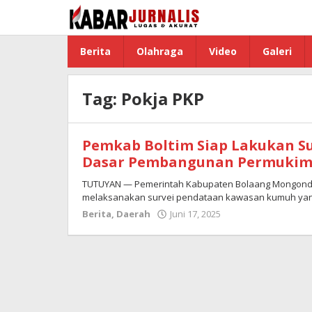
Lewati
ke
konten
Berita
Olahraga
Video
Galeri
Tag:
Pokja PKP
Pemkab Boltim Siap Lakukan Su
Dasar Pembangunan Permuki
TUTUYAN — Pemerintah Kabupaten Bolaang Mongondow
melaksanakan survei pendataan kawasan kumuh yang
Berita
,
Daerah
Juni 17, 2025
oleh
Admin
Boltim