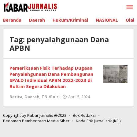
Lewati
ke
konten
Beranda
Daerah
Hukum/Kriminal
NASIONAL
Olah
Tag:
penyalahgunaan Dana
APBN
Pemeriksaan Fisik Terhadap Dugaan
Penyalahgunaan Dana Pembangunan
SPALD Individual APBN 2022-2023 di
Boltim Segera Dilakukan
Berita
,
Daerah
,
TNI/Polri
April 5, 2024
oleh
Redaksi
Boltim
Copyright by Kabar Jurnalis @2023
Box Redaksi
Pedoman Pemberitaan Media Siber
Kode Etik Jurnalistik (KEJ)