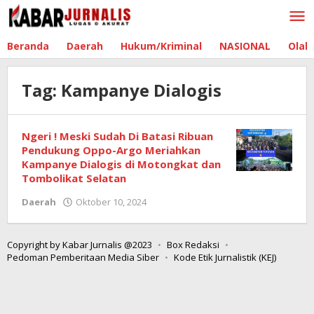
Lewati
ke
konten
Beranda
Daerah
Hukum/Kriminal
NASIONAL
Olah
Tag:
Kampanye Dialogis
Ngeri ! Meski Sudah Di Batasi Ribuan
Pendukung Oppo-Argo Meriahkan
Kampanye Dialogis di Motongkat dan
Tombolikat Selatan
Daerah
Oktober 10, 2024
oleh
Redaksi
Boltim
Copyright by Kabar Jurnalis @2023
Box Redaksi
Pedoman Pemberitaan Media Siber
Kode Etik Jurnalistik (KEJ)