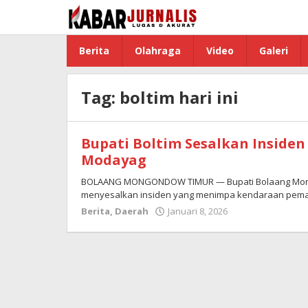
Lewati
ke
konten
Berita
Olahraga
Video
Galeri
Tag:
boltim hari ini
Bupati Boltim Sesalkan Inside
Modayag
BOLAANG MONGONDOW TIMUR — Bupati Bolaang Mongo
menyesalkan insiden yang menimpa kendaraan pema
Berita
,
Daerah
Januari 8, 2026
oleh
Admin
Boltim